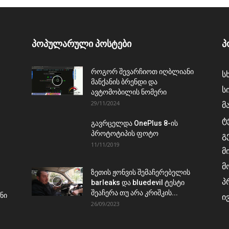
პოპულარული პოსტები
პ
როგორ შევარჩიოთ იღბლიანი
ს
მანქანის ბრენდი და
ს
ავტომობილის ნომერი
29/11/2024
მ
ტ
გავრცელდა OnePlus 8-ის
პროტოტიპის ფოტო
გ
11/11/2019
მ
მ
ზეთის ჟონვის შემაჩერებელის
პ
barleaks და bluedevil ტესტი
შეაჩერა თუ არა კრიშკის...
ნი
ი
26/09/2023