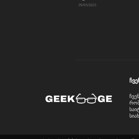
09/05/2025
ჩვე
ჩვე
რომ
საი
სია