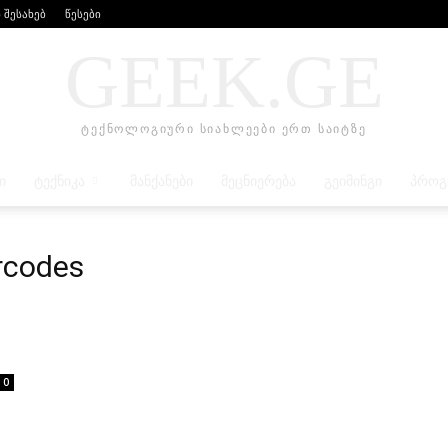
 შესახებ
წესები
GEEK.GE
ტექნოლოგიური სიახლეები ერთ საიტზე
Ი
ᲢᲔᲥᲜᲘᲙᲐ
ᲛᲐᲜᲥᲐᲜᲔᲑᲘ
ᲛᲔᲪᲜᲘᲔᲠᲔᲑᲐ
ᲒᲔᲘᲛᲘᲜᲒᲘ
ᲞᲠᲝᲒ
rcodes
0