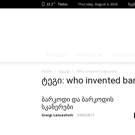
C
22.2
Thursday, August 6, 2026
ჩვენ
Tbilisi
ᲡᲘᲐᲮᲚᲔᲔᲑᲘ
ᲛᲘᲛᲝᲮᲘᲚᲕᲔᲑᲘ
ᲐᲞᲚᲘᲙᲐᲪᲘᲔᲑ
Home
ტეგები
Who invented barcodes
ტეგი: who invented ba
ბარკოდი და ბარკოდის
სკანერები
Giorgi Laluashvili
-
05/02/2017