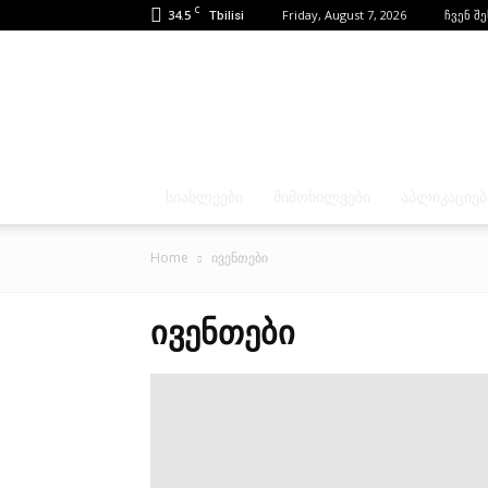
C
34.5
Friday, August 7, 2026
ჩვენ შ
Tbilisi
ᲡᲘᲐᲮᲚᲔᲔᲑᲘ
ᲛᲘᲛᲝᲮᲘᲚᲕᲔᲑᲘ
ᲐᲞᲚᲘᲙᲐᲪᲘᲔᲑ
Home
ივენთები
ᲘᲕᲔᲜᲗᲔᲑᲘ