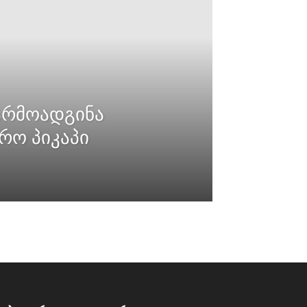
არმოადგინა
რო პიკაპი