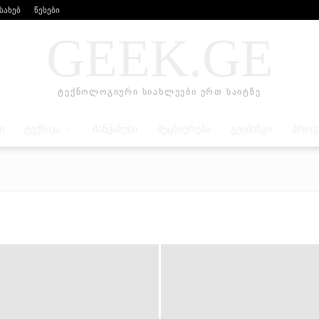
ესახებ
წესები
GEEK.GE
ტექნოლოგიური სიახლეები ერთ საიტზე
Ი
ᲢᲔᲥᲜᲘᲙᲐ
ᲛᲐᲜᲥᲐᲜᲔᲑᲘ
ᲛᲔᲪᲜᲘᲔᲠᲔᲑᲐ
ᲒᲔᲘᲛᲘᲜᲒᲘ
ᲞᲠᲝᲒ