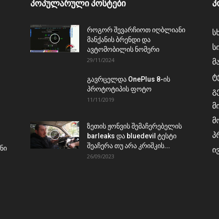
პოპულარული პოსტები
პ
როგორ შევარჩიოთ იღბლიანი
ს
მანქანის ბრენდი და
ს
ავტომობილის ნომერი
29/11/2024
მ
ტ
გავრცელდა OnePlus 8-ის
პროტოტიპის ფოტო
გ
11/11/2019
მ
მ
ზეთის ჟონვის შემაჩერებელის
პ
barleaks და bluedevil ტესტი
შეაჩერა თუ არა კრიშკის...
ნი
ი
26/09/2023