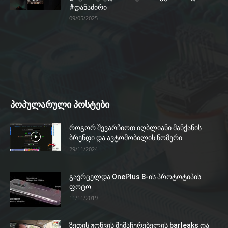
#დანაძირი
09/05/2025
პოპულარული პოსტები
როგორ შევარჩიოთ იღბლიანი მანქანის
ბრენდი და ავტომობილის ნომერი
29/11/2024
გავრცელდა OnePlus 8-ის პროტოტიპის
ფოტო
11/11/2019
ზეთის ჟონვის შემაჩერებელის barleaks და