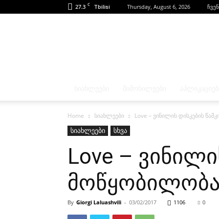
C
27.3
Thursday, August 6, 2026
ჩვენ
Tbilisi
ᲡᲘᲐᲮᲚᲔᲔᲑᲘ
ᲛᲘᲛᲝᲮᲘᲚᲕᲔᲑᲘ
ᲐᲞᲚᲘᲙᲐᲪᲘᲔᲑ
Home
სიახლეები
Love – ვინილის დისკების წამ
სიახლეები
სხვა
Love – ვინილი
მოწყობილობ
By
Giorgi Laluashvili
-
03/02/2017
1106
0