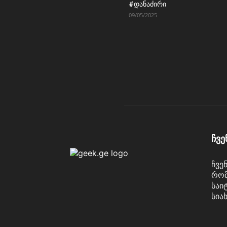
#დანაძირი
09/05/2025
ჩვე
ჩვე
რომ
საი
სია