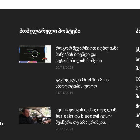
პოპულარული პოსტები
პ
როგორ შევარჩიოთ იღბლიანი
ს
მანქანის ბრენდი და
ს
ავტომობილის ნომერი
29/11/2024
მ
ტ
გავრცელდა OnePlus 8-ის
პროტოტიპის ფოტო
გ
11/11/2019
მ
მ
ზეთის ჟონვის შემაჩერებელის
პ
barleaks და bluedevil ტესტი
შეაჩერა თუ არა კრიშკის...
ნი
ი
26/09/2023