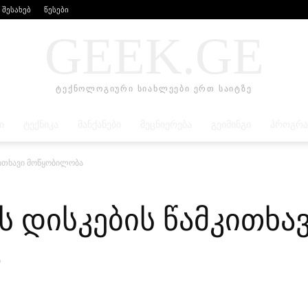
 შესახებ
წესები
GEEK.GE
ტექნოლოგიური სიახლეები ერთ საიტზე
Ი
ᲢᲔᲥᲜᲘᲙᲐ
ᲛᲐᲜᲥᲐᲜᲔᲑᲘ
ᲛᲔᲪᲜᲘᲔᲠᲔᲑᲐ
ᲒᲔᲘᲛᲘᲜᲒᲘ
ᲞᲠᲝᲒᲠᲐ
კითხავი მოწყობილობა
ს დისკების წამკითხა
ა