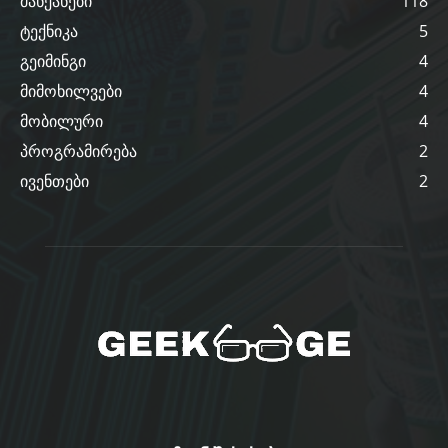
მანქანები
118
ტექნიკა
5
გეიმინგი
4
მიმოხილვები
4
მობილური
4
პროგრამირება
2
ივენთები
2