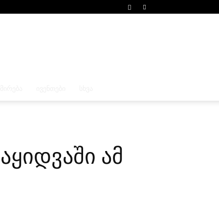
ᲛᲘᲠᲔᲑᲐ
ᲘᲕᲔᲜᲗᲔᲑᲘ
ᲡᲮᲕᲐ
აყიდვაში ამ