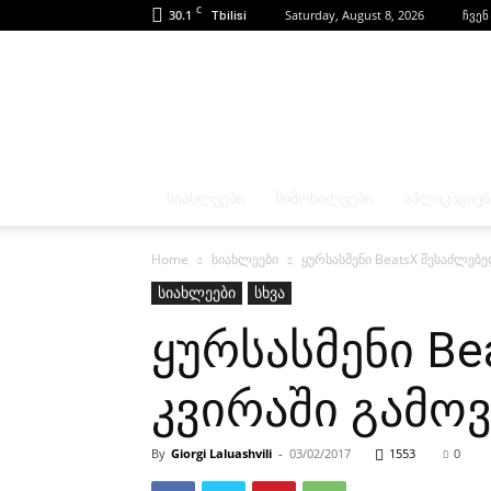
C
30.1
Saturday, August 8, 2026
ჩვენ
Tbilisi
ᲡᲘᲐᲮᲚᲔᲔᲑᲘ
ᲛᲘᲛᲝᲮᲘᲚᲕᲔᲑᲘ
ᲐᲞᲚᲘᲙᲐᲪᲘᲔᲑ
Home
სიახლეები
ყურსასმენი BeatsX შესაძლებე
სიახლეები
სხვა
ყურსასმენი Be
კვირაში გამო
By
Giorgi Laluashvili
-
03/02/2017
1553
0