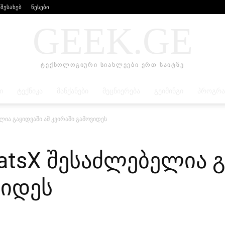
 შესახებ
წესები
GEEK.GE
ტექნოლოგიური სიახლეები ერთ საიტზე
Ი
ᲢᲔᲥᲜᲘᲙᲐ
ᲛᲐᲜᲥᲐᲜᲔᲑᲘ
ᲛᲔᲪᲜᲘᲔᲠᲔᲑᲐ
ᲒᲔᲘᲛᲘᲜᲒᲘ
ᲞᲠᲝᲒᲠᲐ
ლია გაყიდვაში ამ კვირაში გამოვიდეს
atsX შესაძლებელია გ
ვიდეს