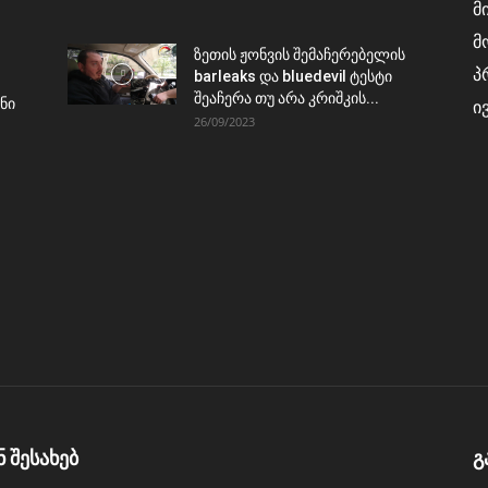
მ
მ
ზეთის ჟონვის შემაჩერებელის
პ
barleaks და bluedevil ტესტი
შეაჩერა თუ არა კრიშკის...
ნი
ი
26/09/2023
ნ შესახებ
გ