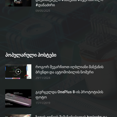
#დანაძირი
09/05/2025
პოპულარული პოსტები
როგორ შევარჩიოთ იღბლიანი მანქანის
ბრენდი და ავტომობილის ნომერი
29/11/2024
გავრცელდა OnePlus 8-ის პროტოტიპის
ფოტო
11/11/2019
ზეთის ჟონვის შემაჩერებელის barleaks და