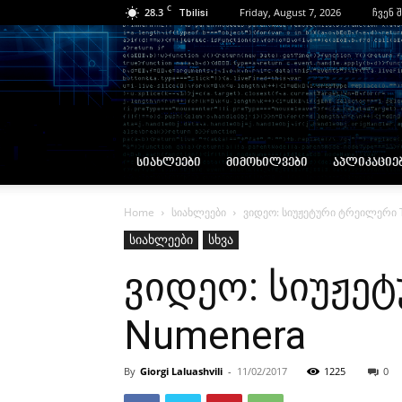
C
28.3
Friday, August 7, 2026
ჩვენ 
Tbilisi
ᲡᲘᲐᲮᲚᲔᲔᲑᲘ
ᲛᲘᲛᲝᲮᲘᲚᲕᲔᲑᲘ
ᲐᲞᲚᲘᲙᲐᲪᲘᲔ
Home
სიახლეები
ვიდეო: სიუჟეტური ტრეილერი T
სიახლეები
სხვა
ვიდეო: სიუჟეტ
Numenera
By
Giorgi Laluashvili
-
11/02/2017
1225
0