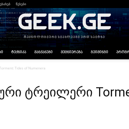
შესახებ
წესები
GEEK.GE
ტექნოლოგიური სიახლეები ერთ საიტზე
ᲑᲘ
ᲢᲔᲥᲜᲘᲙᲐ
ᲛᲐᲜᲥᲐᲜᲔᲑᲘ
ᲛᲔᲪᲜᲘᲔᲠᲔᲑᲐ
ᲒᲔᲘᲛᲘᲜᲒᲘ
ᲞᲠᲝᲒᲠ
orment: Tides of Numenera
ური ტრეილერი Tormen