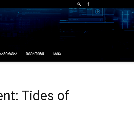
ᲐᲛᲘᲠᲔᲑᲐ
ᲘᲕᲔᲜᲗᲔᲑᲘ
ᲡᲮᲕᲐ
t: Tides of