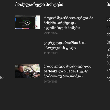
პოპულარული პოსტები
პ
როგორ შევარჩიოთ იღბლიანი
ს
მანქანის ბრენდი და
ს
ავტომობილის ნომერი
29/11/2024
მ
ტ
გავრცელდა OnePlus 8-ის
პროტოტიპის ფოტო
გ
11/11/2019
მ
მ
ზეთის ჟონვის შემაჩერებელის
პ
barleaks და bluedevil ტესტი
შეაჩერა თუ არა კრიშკის...
ნი
ი
26/09/2023