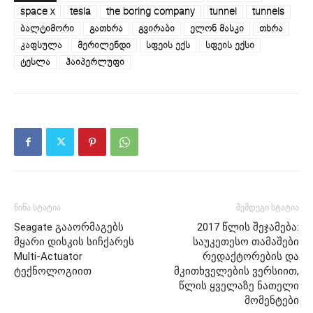
space x
tesla
the boring company
tunnel
tunnels
ბალტიმორი
გათხრა
გვირაბი
ელონ მასკი
თხრა
კაფსულა
მერილენდი
სფეის ექს
სფეის ექსი
ტესლა
ჰაიპერლუფი
წინა სტატია
შემდეგი სტატია
Seagate გააორმაგებს
2017 წლის შეჯამება:
მყარი დისკის სიჩქარეს
საუკეთესო თამაშები
Multi-Actuator
რედაქტორების და
ტექნოლოგიით
მკითხველების ვერსიით,
წლის ყველაზე ნათელი
მომენტები