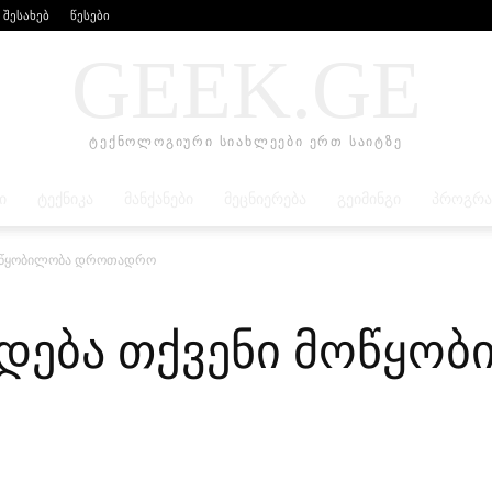
 შესახებ
წესები
GEEK.GE
ტექნოლოგიური სიახლეები ერთ საიტზე
Ი
ᲢᲔᲥᲜᲘᲙᲐ
ᲛᲐᲜᲥᲐᲜᲔᲑᲘ
ᲛᲔᲪᲜᲘᲔᲠᲔᲑᲐ
ᲒᲔᲘᲛᲘᲜᲒᲘ
ᲞᲠᲝᲒᲠᲐ
მოწყობილობა დროთადრო
დება თქვენი მოწყო