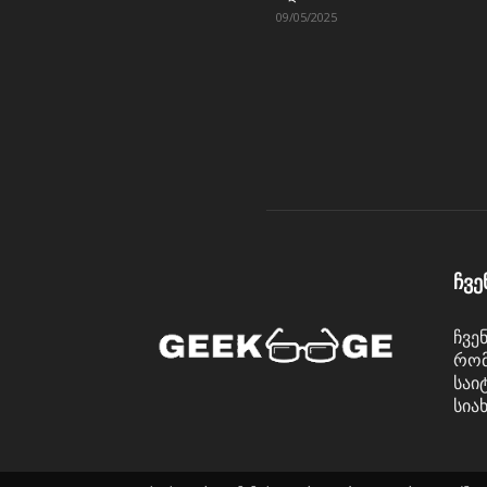
09/05/2025
ჩვე
ჩვე
რომ
საი
სია