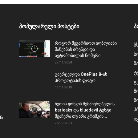
პოპულარული პოსტები
პ
როგორ შევარჩიოთ იღბლიანი
ს
მანქანის ბრენდი და
ს
ავტომობილის ნომერი
29/11/2024
მ
ტ
გავრცელდა OnePlus 8-ის
პროტოტიპის ფოტო
გ
11/11/2019
მ
მ
ზეთის ჟონვის შემაჩერებელის
პ
barleaks და bluedevil ტესტი
შეაჩერა თუ არა კრიშკის...
ნი
ი
26/09/2023