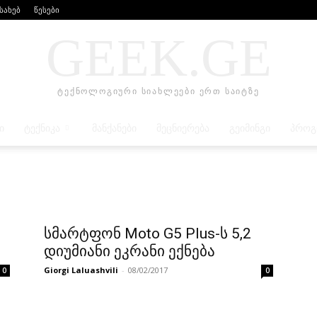
ესახებ
წესები
GEEK.GE
ტექნოლოგიური სიახლეები ერთ საიტზე
Ი
ᲢᲔᲥᲜᲘᲙᲐ
ᲛᲐᲜᲥᲐᲜᲔᲑᲘ
ᲛᲔᲪᲜᲘᲔᲠᲔᲑᲐ
ᲒᲔᲘᲛᲘᲜᲒᲘ
ᲞᲠᲝᲒ
სმარტფონ Moto G5 Plus-ს 5,2
დიუმიანი ეკრანი ექნება
Giorgi Laluashvili
-
08/02/2017
0
0