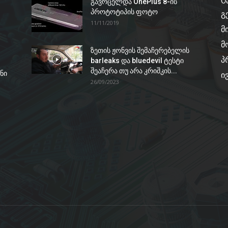
გავრცელდა OnePlus 8-ის
პროტოტიპის ფოტო
გ
11/11/2019
მ
მ
ზეთის ჟონვის შემაჩერებელის
პ
barleaks და bluedevil ტესტი
შეაჩერა თუ არა კრიშკის...
ნი
ი
26/09/2023