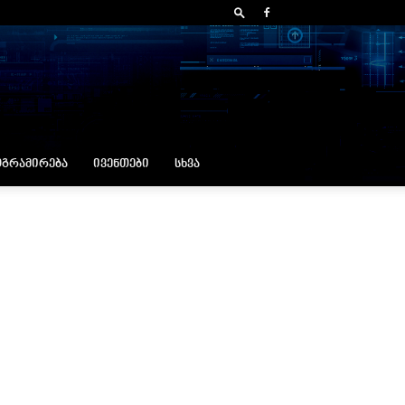
ᲒᲠᲐᲛᲘᲠᲔᲑᲐ
ᲘᲕᲔᲜᲗᲔᲑᲘ
ᲡᲮᲕᲐ