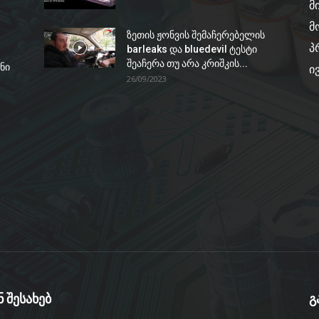
მ
მ
ზეთის ჟონვის შემაჩერებელის
პ
barleaks და bluedevil ტესტი
შეაჩერა თუ არა კრიშკის...
ნი
ი
26/09/2023
ნ შესახებ
გ