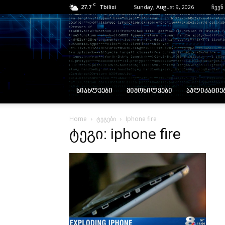
C
27.7
Sunday, August 9, 2026
ჩვენ
Tbilisi
ᲡᲘᲐᲮᲚᲔᲔᲑᲘ
ᲛᲘᲛᲝᲮᲘᲚᲕᲔᲑᲘ
ᲐᲞᲚᲘᲙᲐᲪᲘᲔ
Home
ტეგები
Iphone fire
ტეგი: iphone fire