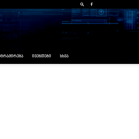
ᲒᲠᲐᲛᲘᲠᲔᲑᲐ
ᲘᲕᲔᲜᲗᲔᲑᲘ
ᲡᲮᲕᲐ