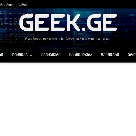
 შესახებ
წესები
GEEK.GE
ტექნოლოგიური სიახლეები ერთ საიტზე
ᲑᲘ
ᲢᲔᲥᲜᲘᲙᲐ
ᲛᲐᲜᲥᲐᲜᲔᲑᲘ
ᲛᲔᲪᲜᲘᲔᲠᲔᲑᲐ
ᲒᲔᲘᲛᲘᲜᲒᲘ
ᲞᲠᲝ