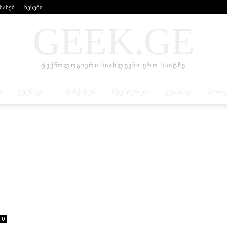
ესახებ
წესები
GEEK.GE
ტექნოლოგიური სიახლეები ერთ საიტზე
Ი
ᲢᲔᲥᲜᲘᲙᲐ
ᲛᲐᲜᲥᲐᲜᲔᲑᲘ
ᲛᲔᲪᲜᲘᲔᲠᲔᲑᲐ
ᲒᲔᲘᲛᲘᲜᲒᲘ
ᲞᲠᲝᲒ
0