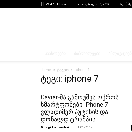
C
29.4
Friday, August 7, 2026
ჩვენ შ
Tbilisi
ᲡᲘᲐᲮᲚᲔᲔᲑᲘ
ᲛᲘᲛᲝᲮᲘᲚᲕᲔᲑᲘ
ᲐᲞᲚᲘᲙᲐᲪᲘᲔᲑ
Home
ტეგები
Iphone 7
ტეგი: iphone 7
Caviar-მა გამოუშვა ოქროს
სმარტფონები iPhone 7
ვლადიმერ პუტინის და
დონალდ ტრამპის...
Giorgi Laluashvili
-
31/01/2017