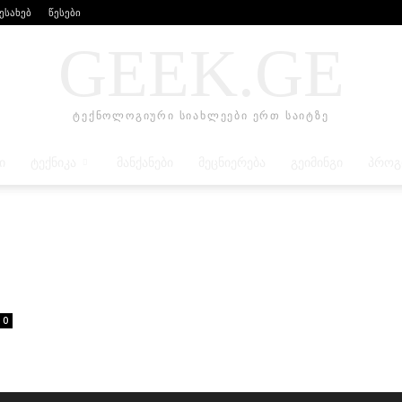
შესახებ
წესები
GEEK.GE
ტექნოლოგიური სიახლეები ერთ საიტზე
Ი
ᲢᲔᲥᲜᲘᲙᲐ
ᲛᲐᲜᲥᲐᲜᲔᲑᲘ
ᲛᲔᲪᲜᲘᲔᲠᲔᲑᲐ
ᲒᲔᲘᲛᲘᲜᲒᲘ
ᲞᲠᲝᲒ
0