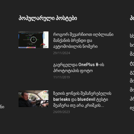
პოპულარული პოსტები
პ
როგორ შევარჩიოთ იღბლიანი
ს
მანქანის ბრენდი და
ს
ავტომობილის ნომერი
29/11/2024
მ
ტ
გავრცელდა OnePlus 8-ის
პროტოტიპის ფოტო
გ
11/11/2019
მ
მ
ზეთის ჟონვის შემაჩერებელის
პ
barleaks და bluedevil ტესტი
შეაჩერა თუ არა კრიშკის...
ნი
ი
26/09/2023