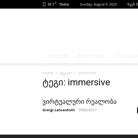
C
33.7
Sunday, August 9, 2026
ჩვენ 
Tbilisi
ᲡᲘᲐᲮᲚᲔᲔᲑᲘ
ᲛᲘᲛᲝᲮᲘᲚᲕᲔᲑᲘ
ᲐᲞᲚᲘᲙᲐᲪᲘᲔᲑ
Home
ტეგები
Immersive
ტეგი: immersive
ვირტუალური რეალობა
Giorgi Laluashvili
-
05/02/2017