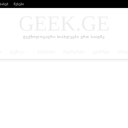
ესახებ
წესები
GEEK.GE
ტექნოლოგიური სიახლეები ერთ საიტზე
Ი
ᲢᲔᲥᲜᲘᲙᲐ
ᲛᲐᲜᲥᲐᲜᲔᲑᲘ
ᲛᲔᲪᲜᲘᲔᲠᲔᲑᲐ
ᲒᲔᲘᲛᲘᲜᲒᲘ
ᲞᲠᲝᲒ