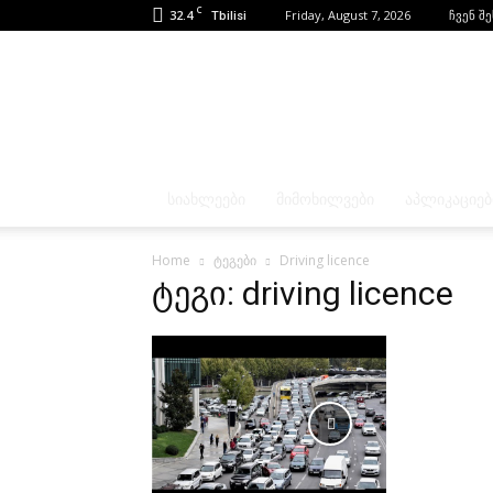
C
32.4
Friday, August 7, 2026
ჩვენ შ
Tbilisi
ᲡᲘᲐᲮᲚᲔᲔᲑᲘ
ᲛᲘᲛᲝᲮᲘᲚᲕᲔᲑᲘ
ᲐᲞᲚᲘᲙᲐᲪᲘᲔᲑ
Home
ტეგები
Driving licence
ტეგი: driving licence