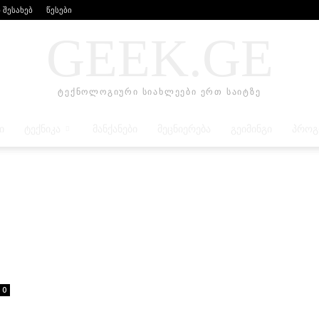
 შესახებ
წესები
GEEK.GE
ტექნოლოგიური სიახლეები ერთ საიტზე
Ი
ᲢᲔᲥᲜᲘᲙᲐ
ᲛᲐᲜᲥᲐᲜᲔᲑᲘ
ᲛᲔᲪᲜᲘᲔᲠᲔᲑᲐ
ᲒᲔᲘᲛᲘᲜᲒᲘ
ᲞᲠᲝᲒ
0