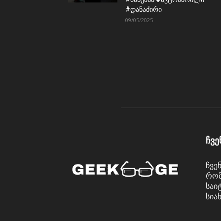
#დანაძირი
09/05/2025
ჩვე
ჩვე
რომ
საი
სია