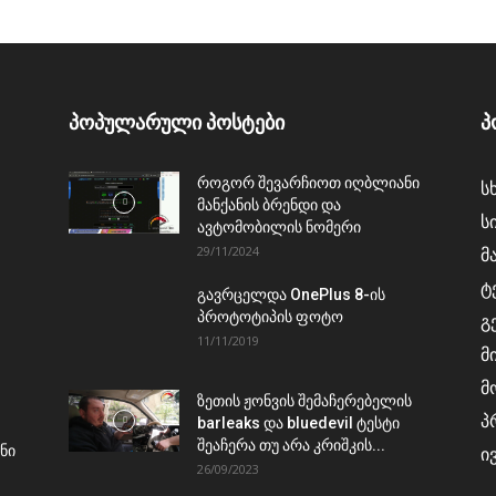
პოპულარული პოსტები
პ
როგორ შევარჩიოთ იღბლიანი
ს
მანქანის ბრენდი და
ს
ავტომობილის ნომერი
29/11/2024
მ
ტ
გავრცელდა OnePlus 8-ის
პროტოტიპის ფოტო
გ
11/11/2019
მ
მ
ზეთის ჟონვის შემაჩერებელის
პ
barleaks და bluedevil ტესტი
შეაჩერა თუ არა კრიშკის...
ნი
ი
26/09/2023