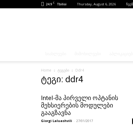
C
24.9
Thursday, August 6, 2026
ჩვენ
Tbilisi
ᲡᲘᲐᲮᲚᲔᲔᲑᲘ
ᲛᲘᲛᲝᲮᲘᲚᲕᲔᲑᲘ
ᲐᲞᲚᲘᲙᲐᲪᲘᲔᲑ
Home
ტეგები
Ddr4
ტეგი: ddr4
Intel-მა პირველი ოპტანის
მეხსიერების მოდულები
გააგზავნა
Giorgi Laluashvili
-
27/01/2017