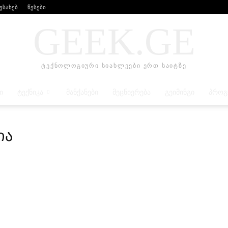
შესახებ
წესები
GEEK.GE
ტექნოლოგიური სიახლეები ერთ საიტზე
Ი
ᲢᲔᲥᲜᲘᲙᲐ
ᲛᲐᲜᲥᲐᲜᲔᲑᲘ
ᲛᲔᲪᲜᲘᲔᲠᲔᲑᲐ
ᲒᲔᲘᲛᲘᲜᲒᲘ
ᲞᲠᲝᲒ
ია