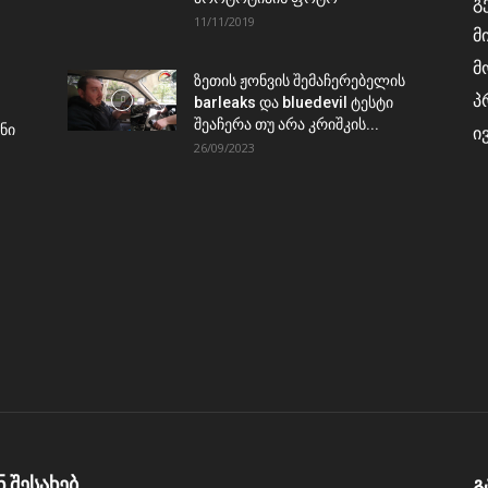
გ
11/11/2019
მ
მ
ზეთის ჟონვის შემაჩერებელის
პ
barleaks და bluedevil ტესტი
შეაჩერა თუ არა კრიშკის...
ნი
ი
26/09/2023
ნ შესახებ
გ