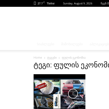
C
27.7
Sunday, August 9, 2026
ჩვენ 
Tbilisi
ᲡᲘᲐᲮᲚᲔᲔᲑᲘ
ᲛᲘᲛᲝᲮᲘᲚᲕᲔᲑᲘ
ᲐᲞᲚᲘᲙᲐᲪᲘᲔᲑ
Home
ტეგები
ფულის ეკონომია
ტეგი: ფულის ეკონომ