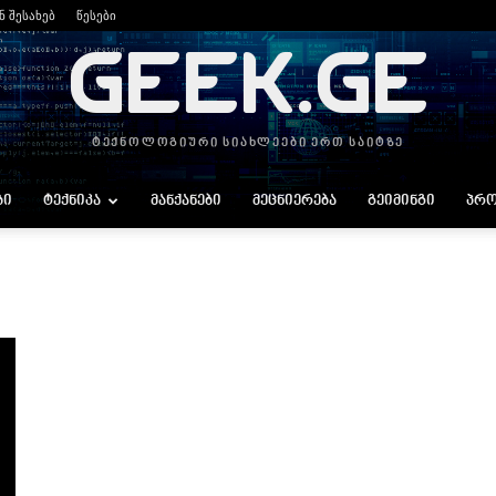
ნ შესახებ
წესები
GEEK.GE
ტექნოლოგიური სიახლეები ერთ საიტზე
ᲑᲘ
ᲢᲔᲥᲜᲘᲙᲐ
ᲛᲐᲜᲥᲐᲜᲔᲑᲘ
ᲛᲔᲪᲜᲘᲔᲠᲔᲑᲐ
ᲒᲔᲘᲛᲘᲜᲒᲘ
ᲞᲠᲝ