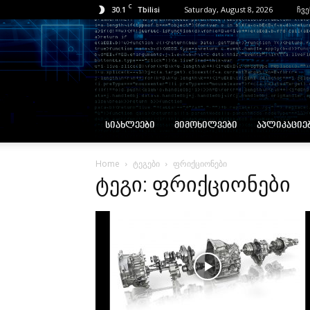
C
30.1
Saturday, August 8, 2026
ჩვე
Tbilisi
ᲡᲘᲐᲮᲚᲔᲔᲑᲘ
ᲛᲘᲛᲝᲮᲘᲚᲕᲔᲑᲘ
ᲐᲞᲚᲘᲙᲐᲪᲘᲔ
Home
ტეგები
ფრიქციონები
ტეგი: ფრიქციონები