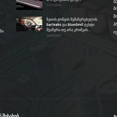
გ
11/11/2019
მ
მ
ზეთის ჟონვის შემაჩერებელის
პ
barleaks და bluedevil ტესტი
შეაჩერა თუ არა კრიშკის...
ნი
ი
26/09/2023
ნ შესახებ
გ