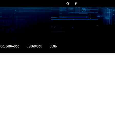
ᲒᲠᲐᲛᲘᲠᲔᲑᲐ
ᲘᲕᲔᲜᲗᲔᲑᲘ
ᲡᲮᲕᲐ