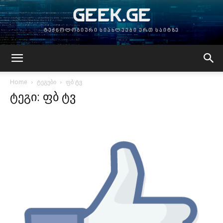
GEEK.GE
ტექნოლოგიური სიახლეები ერთ საიტზე
Home
ტეგები
ფბ ტვ
ტეგი: ფბ ტვ