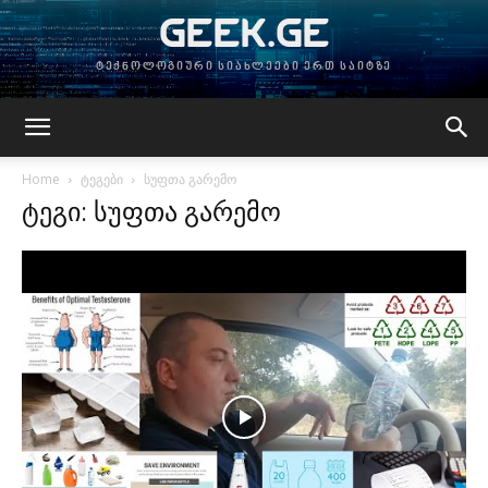
GEEK.GE
ტექნოლოგიური სიახლეები ერთ საიტზე
Home
ტეგები
სუფთა გარემო
ტეგი: სუფთა გარემო