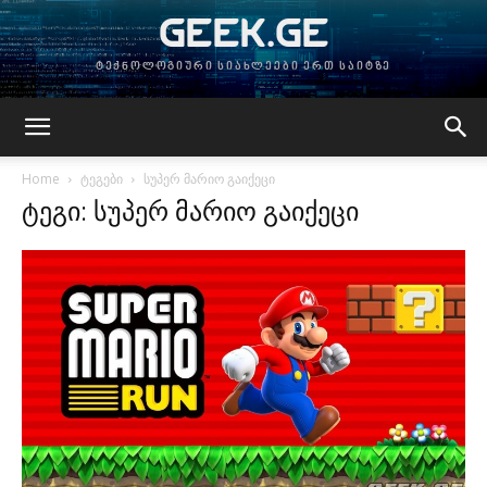
GEEK.GE
ტექნოლოგიური სიახლეები ერთ საიტზე
Home
ტეგები
სუპერ მარიო გაიქეცი
ტეგი: სუპერ მარიო გაიქეცი