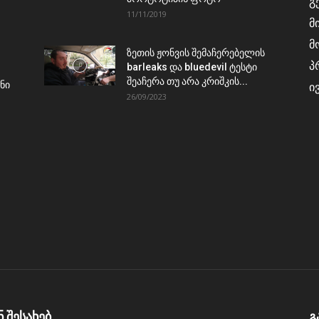
გ
11/11/2019
მ
მ
ზეთის ჟონვის შემაჩერებელის
პ
barleaks და bluedevil ტესტი
შეაჩერა თუ არა კრიშკის...
ნი
ი
26/09/2023
ნ შესახებ
გ