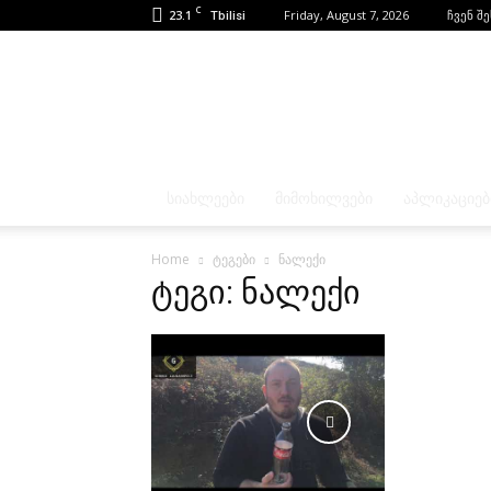
C
23.1
Friday, August 7, 2026
ჩვენ შ
Tbilisi
ᲡᲘᲐᲮᲚᲔᲔᲑᲘ
ᲛᲘᲛᲝᲮᲘᲚᲕᲔᲑᲘ
ᲐᲞᲚᲘᲙᲐᲪᲘᲔᲑ
Home
ტეგები
ნალექი
ტეგი: ნალექი