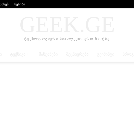
ესახებ
წესები
GEEK.GE
ტექნოლოგიური სიახლეები ერთ საიტზე
Ი
ᲢᲔᲥᲜᲘᲙᲐ
ᲛᲐᲜᲥᲐᲜᲔᲑᲘ
ᲛᲔᲪᲜᲘᲔᲠᲔᲑᲐ
ᲒᲔᲘᲛᲘᲜᲒᲘ
ᲞᲠᲝᲒ