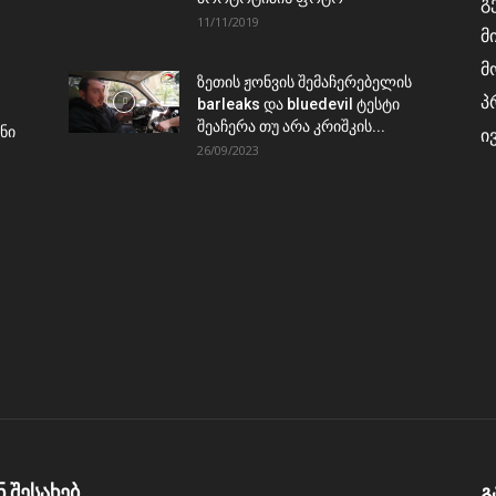
გ
11/11/2019
მ
მ
ზეთის ჟონვის შემაჩერებელის
პ
barleaks და bluedevil ტესტი
შეაჩერა თუ არა კრიშკის...
ნი
ი
26/09/2023
ნ შესახებ
გ