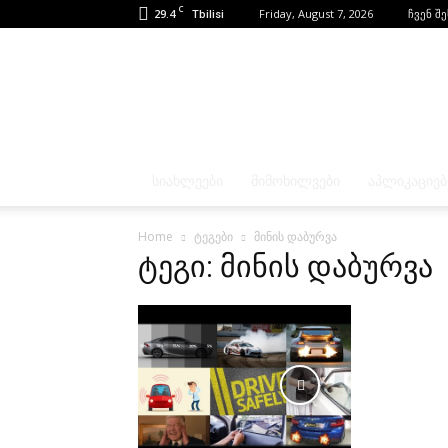
C
29.4
Friday, August 7, 2026
ჩვენ შ
Tbilisi
ᲡᲘᲐᲮᲚᲔᲔᲑᲘ
ᲛᲘᲛᲝᲮᲘᲚᲕᲔᲑᲘ
ᲐᲞᲚᲘᲙᲐᲪᲘᲔᲑ
Home
ტეგები
მინის დაბურვა
ტეგი: მინის დაბურვა