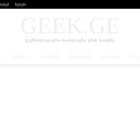
ესახებ
წესები
GEEK.GE
ტექნოლოგიური სიახლეები ერთ საიტზე
Ი
ᲢᲔᲥᲜᲘᲙᲐ
ᲛᲐᲜᲥᲐᲜᲔᲑᲘ
ᲛᲔᲪᲜᲘᲔᲠᲔᲑᲐ
ᲒᲔᲘᲛᲘᲜᲒᲘ
ᲞᲠᲝᲒ