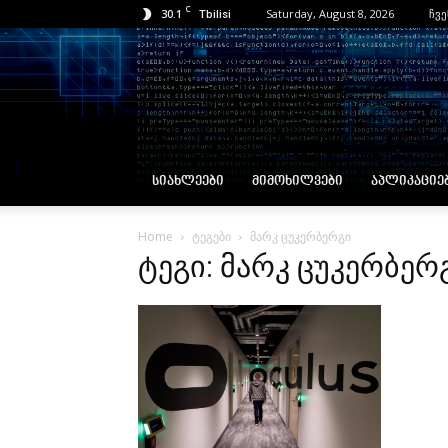
C
30.1
Saturday, August 8, 2026
ჩვე
Tbilisi
ᲡᲘᲐᲮᲚᲔᲔᲑᲘ
ᲛᲘᲛᲝᲮᲘᲚᲕᲔᲑᲘ
ᲐᲞᲚᲘᲙᲐᲪᲘᲔ
Home
ტეგები
მარკ ცუკერბერგი
ტეგი: მარკ ცუკერბერ