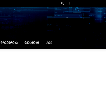
ᲒᲠᲐᲛᲘᲠᲔᲑᲐ
ᲘᲕᲔᲜᲗᲔᲑᲘ
ᲡᲮᲕᲐ