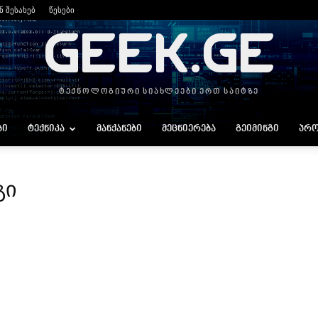
ნ შესახებ
წესები
GEEK.GE
ტექნოლოგიური სიახლეები ერთ საიტზე
ᲑᲘ
ᲢᲔᲥᲜᲘᲙᲐ
ᲛᲐᲜᲥᲐᲜᲔᲑᲘ
ᲛᲔᲪᲜᲘᲔᲠᲔᲑᲐ
ᲒᲔᲘᲛᲘᲜᲒᲘ
ᲞᲠᲝ
გი