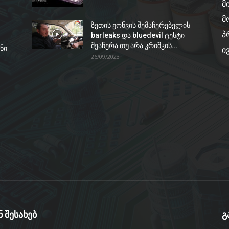
მ
მ
ზეთის ჟონვის შემაჩერებელის
პ
barleaks და bluedevil ტესტი
შეაჩერა თუ არა კრიშკის...
ნი
ი
26/09/2023
ნ შესახებ
გ