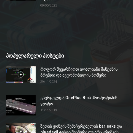
09/05/2025
პოპულარული პოსტები
როგორ შევარჩიოთ იღბლიანი მანქანის
ბრენდი და ავტომობილის ნომერი
29/11/2024
გავრცელდა OnePlus 8-ის პროტოტიპის
ფოტო
11/11/2019
ზეთის ჟონვის შემაჩერებელის barleaks და
bluedevil ტესტი შეაჩერა თუ არა კრიშკის...