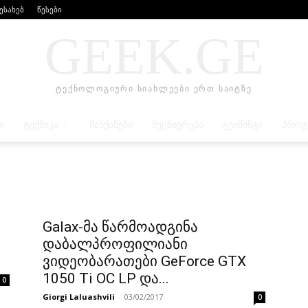
შესახებ
წესები
GEEK.GE
ტექნოლოგიური სიახლეები ერთ საიტზე
Ი
ᲢᲔᲥᲜᲘᲙᲐ
ᲛᲐᲜᲥᲐᲜᲔᲑᲘ
ᲛᲔᲪᲜᲘᲔᲠᲔᲑᲐ
ᲒᲔᲘᲛᲘᲜᲒᲘ
ᲞᲠᲝᲒ
Galax-მა წარმოადგინა
დაბალპროფილიანი
ა
ვიდეობარათები GeForce GTX
1050 Ti OC LP და...
0
Giorgi Laluashvili
-
03/02/2017
0