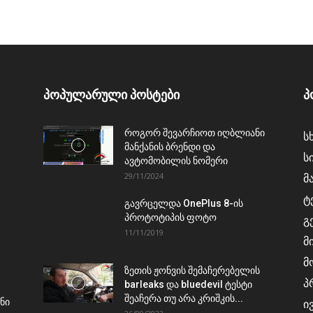
პოპულარული პოსტები
პ
როგორ შევარჩიოთ იღბლიანი
ს
მანქანის ბრენდი და
ს
ავტომობილის ნომერი
29/11/2024
მ
ტ
გავრცელდა OnePlus 8-ის
პროტოტიპის ფოტო
გ
11/11/2019
მ
მ
ზეთის ჟონვის შემაჩერებელის
პ
barleaks და bluedevil ტესტი
შეაჩერა თუ არა კრიშკის...
ნი
ი