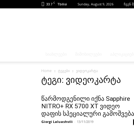
C
33.7
Sunday, August 9, 2026
ჩვენ 
Tbilisi
ᲡᲘᲐᲮᲚᲔᲔᲑᲘ
ᲛᲘᲛᲝᲮᲘᲚᲕᲔᲑᲘ
ᲐᲞᲚᲘᲙᲐᲪᲘᲔᲑ
Home
ტეგები
ვიდეოკარტა
ტეგი: ვიდეოკარტა
წარმოდგენილი იქნა Sapphire
NITRO+ RX 5700 XT ვიდეო
დაფის სპეციალური გამოშვებ
Giorgi Laluashvili
-
13/11/2019