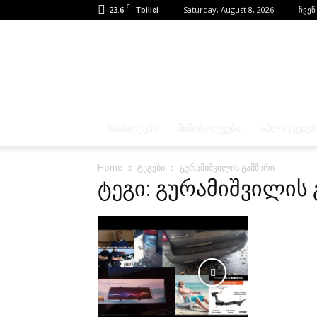
C
23.6
Saturday, August 8, 2026
ჩვენ
Tbilisi
ᲡᲘᲐᲮᲚᲔᲔᲑᲘ
ᲛᲘᲛᲝᲮᲘᲚᲕᲔᲑᲘ
ᲐᲞᲚᲘᲙᲐᲪᲘᲔᲑ
Home
ტეგები
გურამიშვილის გამზირი
ტეგი: გურამიშვილის 