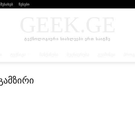
 შესახებ
წესები
GEEK.GE
ტექნოლოგიური სიახლეები ერთ საიტზე
Ი
ᲢᲔᲥᲜᲘᲙᲐ
ᲛᲐᲜᲥᲐᲜᲔᲑᲘ
ᲛᲔᲪᲜᲘᲔᲠᲔᲑᲐ
ᲒᲔᲘᲛᲘᲜᲒᲘ
ᲞᲠᲝᲒ
გამზირი