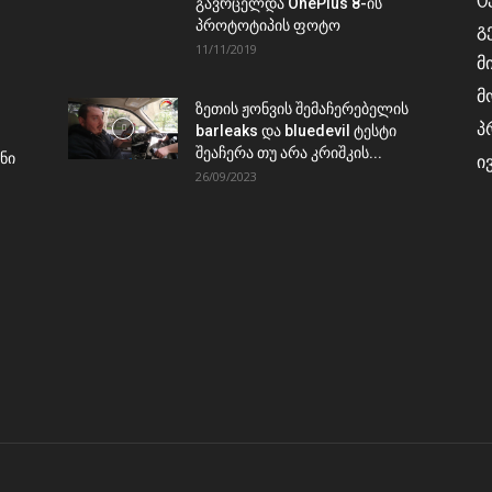
გავრცელდა OnePlus 8-ის
პროტოტიპის ფოტო
გ
11/11/2019
მ
მ
ზეთის ჟონვის შემაჩერებელის
პ
barleaks და bluedevil ტესტი
შეაჩერა თუ არა კრიშკის...
ნი
ი
26/09/2023