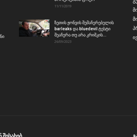
გ
11/11/2019
მ
მ
ზეთის ჟონვის შემაჩერებელის
პ
barleaks და bluedevil ტესტი
შეაჩერა თუ არა კრიშკის...
ნი
ი
26/09/2023
ნ შესახებ
გ