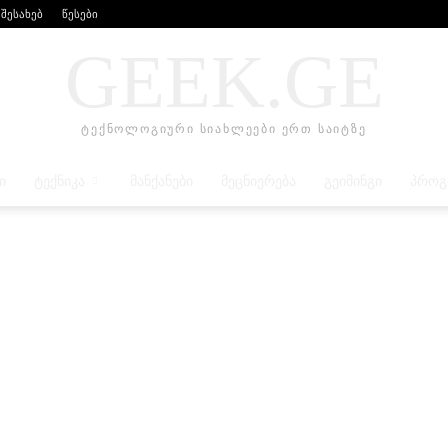
 შესახებ
წესები
GEEK.GE
ტექნოლოგიური სიახლეები ერთ საიტზე
Ი
ᲢᲔᲥᲜᲘᲙᲐ
ᲛᲐᲜᲥᲐᲜᲔᲑᲘ
ᲛᲔᲪᲜᲘᲔᲠᲔᲑᲐ
ᲒᲔᲘᲛᲘᲜᲒᲘ
ᲞᲠᲝᲒ