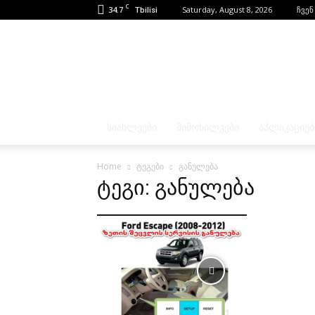
C
34.7
Saturday, August 8, 2026
ჩვენ
Tbilisi
ᲡᲘᲐᲮᲚᲔᲔᲑᲘ
ᲛᲘᲛᲝᲮᲘᲚᲕᲔᲑᲘ
ᲐᲞᲚᲘᲙᲐᲪᲘᲔᲑ
Home
ტეგები
განულება
ტეგი: განულება