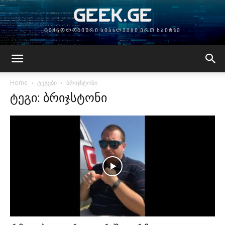
GEEK.GE
ტექნოლოგიური სიახლეები ერთ საიტზე
Home
ტეგები
ბრიჯსტონი
ტეგი: ბრიჯსტონი