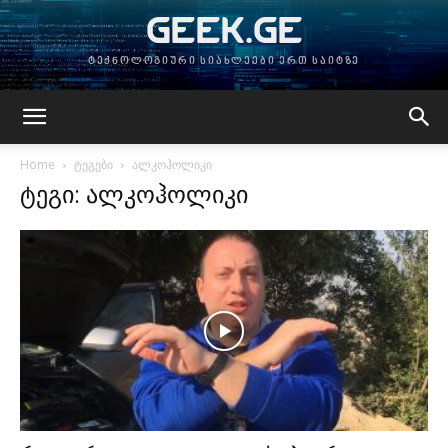
GEEK.GE
ტექნოლოგიური სიახლეები ერთ საიტზე
Home
ტეგები
ალკოჰოლიკი
ტეგი: ალკოჰოლიკი