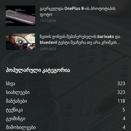
გავრცელდა OnePlus 8-ის პროტოტიპის
ფოტო
11/11/2019
ზეთის ჟონვის შემაჩერებელის barleaks და
bluedevil ტესტი შეაჩერა თუ არა კრიშკის...
26/09/2023
პოპულარული კატეგორია
სხვა
323
სიახლეები
323
მანქანები
118
ტექნიკა
5
გეიმინგი
4
მიმოხილვები
4