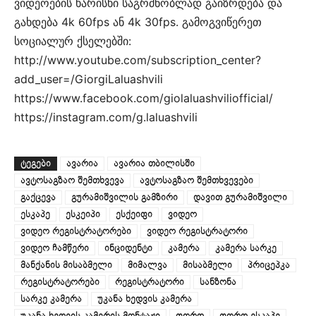
ვიდეოების ხარისხი საგრძნობლად გაიზრდება და
გახდება 4k 60fps ან 4k 30fps. გამოგვიწერეთ
სოციალურ ქსელებში:
http://www.youtube.com/subscription_center?
add_user=/GiorgiLaluashvili
https://www.facebook.com/giolaluashviliofficial/
https://instagram.com/g.laluashvili
ᲢᲔᲒᲔᲑᲘ
ავარია
ავარია თბილისში
ავტოსაგზაო შემთხვევა
ავტოსაგზაო შემთხვევები
გაქცევა
გურამიშვილის გამზირი
დავით გურამიშვილი
ესკაპე
ესკეიპი
ესქეიფი
ვიდეო
ვიდეო რეგისტრატორები
ვიდეო რეგისტრატორი
ვიდეო ჩამწერი
ინციდენტი
კამერა
კამერა სარკე
მანქანის მისაბმელი
მიმალვა
მისაბმელი
პრიცეპკა
რეგისტრატორები
რეგისტრატორი
სანზონა
სარკე კამერა
უკანა ხედვის კამერა
უკანა ხედვის კამერის მონტაჟი
ფორდ
ფორდ ესკაპე